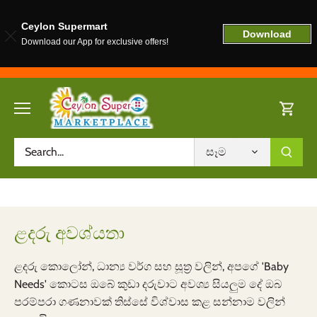
Ceylon Supermart
Download
Download our App for exclusive offers!
අන්තර්ගතය
වෙත
යන්න
සෑම
ළදරු අවශ්යතා
ළදරු කොලෝන්, ධාන්‍ය වර්ග සහ සූත්‍ර වලින්, අපගේ 'Baby
Needs' කොටස ඔබේ කුඩා දරුවාට අවශ්‍ය සියලුම දේ ඔබ
පරම්පරා ගණනාවක් තිස්සේ විශ්වාස කළ සන්නාම වලින්