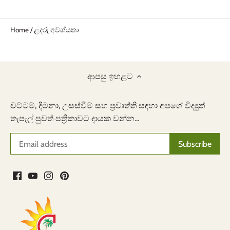
Home
/
ළදරු අවශ්යතා
ආපසු ඉහළට
වට්ටම්, දීමනා, උසස්වීම් සහ ප්‍රවෘත්ති සඳහා අපගේ විද්‍යුත්
තැපැල් පුවත් පත්‍රිකාවට දායක වන්න...