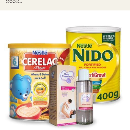
සපයයි...