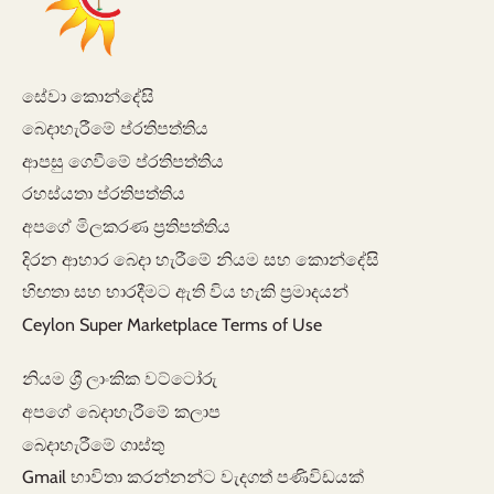
සේවා කොන්දේසි
බෙදාහැරීමේ ප්රතිපත්තිය
ආපසු ගෙවීමේ ප්රතිපත්තිය
රහස්යතා ප්රතිපත්තිය
අපගේ මිලකරණ ප්‍රතිපත්තිය
දිරන ආහාර බෙදා හැරීමේ නියම සහ කොන්දේසි
හිඟතා සහ භාරදීමට ඇති විය හැකි ප්‍රමාදයන්
Ceylon Super Marketplace Terms of Use
නියම ශ්‍රී ලාංකික වට්ටෝරු
අපගේ බෙදාහැරීමේ කලාප
බෙදාහැරීමේ ගාස්තු
Gmail භාවිතා කරන්නන්ට වැදගත් පණිවිඩයක්