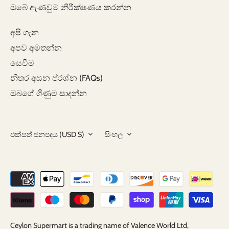
ඔබේ ඇණවුම නිරීක්ෂණය කරන්න
අපි ගැන
අපව අමතන්න
සෙවීම
නිතර අසන ප්රශ්න (FAQs)
ඔබගේ ගිණුම සාදන්න
මුදල්
භාෂාව
එක්සත් ජනපදය (USD $)
සිංහල
Ceylon Supermart is a trading name of Valence World Ltd,