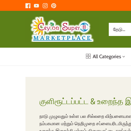
உள்ளடக்கத்திற்கு
செல்க
All Categories
குளிரூட்டப்பட்ட & உறைந்த 
நாடு முழுவதும் உள்ள பல சில்லறை விற்பனையாளர
நம்பகமான மற்றும் நெறிமுறை சப்ளையரிடமிருந்து
உறைந்த இறைச்சி மற்றும் விளையாட்டை நாங்கள்