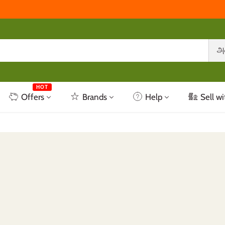
அ
HOT
Offers
Brands
Help
Sell wi