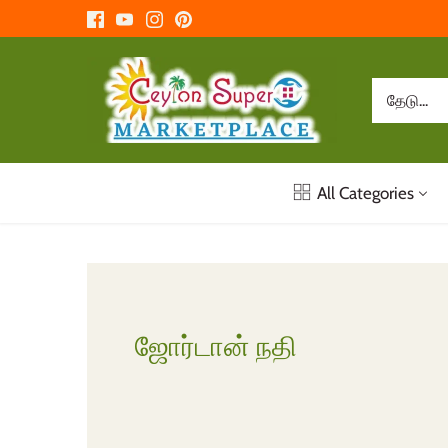
உள்ளடக்கத்திற்கு
செல்க
All Categories
ஜோர்டான் நதி